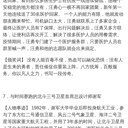
送回家。看到那么多医生护士在抗疫一线连续奋战，连睡个
安稳觉的地方都没有，汪勇心一横不再回家团聚，新年第一
天他连续送了30名医护回家。 一个人的能力有限，他就发动
朋友圈来帮忙。司机缺口太大，汪勇就联系上了多家企业，
最终让医护人员有了保障。出行问题解决后，汪勇又多方联
络，让便利店再次开工，解决了很多医护人员的用餐需求。
疫情期间，汪勇专门建了一个医护服务群，只要医护人员在
群里喊一声，汪勇和他的志愿队就会出来搞定。
【颁奖词】 没有人能百毒不侵，热血可以融化恐惧；没有人
是生来的勇者，责任催促你重装上阵。八方统筹，百般服
务。你以凡人之力，书写一段传奇。
7．与时间赛跑的北斗三号卫星首席总设计师谢军
【人物事迹】 1982年，谢军大学毕业后即投身航天工业，参
与了东方红二号通信卫星、风云二号气象卫星、海洋二号卫
星等国家重大航天工程，并用了3年多的时间，让北斗卫星用