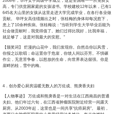
2008年，华坪女子高级中学成立，这是全国唯一一所免费女
高，专门供贫困家庭的女孩读书。学校建校12年以来，已有1
645名大山里的女孩从这里走进大学完成学业，在各行各业做
贡献。 华坪女高佳绩频出之时，张桂梅的身体却每况愈下，
患上了10余种疾病。张桂梅说：“当听到学生大学毕业后能为
社会做贡献时，我觉得值了。她们过得比我好，比我幸福，
就足够了，这是对我最大的安慰。”
【颁奖词】 烂漫的山花中，我们发现你。自然击你以风雪，
你报之以歌唱；命运置你于危崖，你馈人间以芬芳。不惧碾
作尘，无意苦争春，以怒放的生命，向世界表达倔强。你是
崖畔的桂，雪中的梅。
4．创办爱心厨房温暖无数人的万佐成、熊庚香夫妇
【人物事迹】 万佐成和熊庚香是一对生活在江西南昌的普通
夫妇。他们年过六旬，在江西省肿瘤医院附近经营一间露天
厨房。从2003年起，这里也是一间共享“抗癌厨房”。 最初，