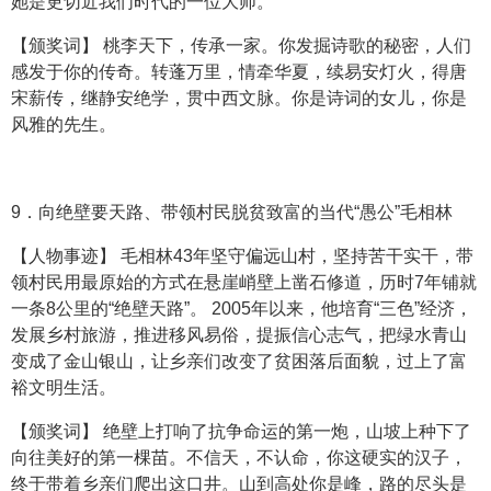
她是更切近我们时代的一位大师。
【颁奖词】 桃李天下，传承一家。你发掘诗歌的秘密，人们
感发于你的传奇。转蓬万里，情牵华夏，续易安灯火，得唐
宋薪传，继静安绝学，贯中西文脉。你是诗词的女儿，你是
风雅的先生。
9．向绝壁要天路、带领村民脱贫致富的当代“愚公”毛相林
【人物事迹】 毛相林43年坚守偏远山村，坚持苦干实干，带
领村民用最原始的方式在悬崖峭壁上凿石修道，历时7年铺就
一条8公里的“绝壁天路”。 2005年以来，他培育“三色”经济，
发展乡村旅游，推进移风易俗，提振信心志气，把绿水青山
变成了金山银山，让乡亲们改变了贫困落后面貌，过上了富
裕文明生活。
【颁奖词】 绝壁上打响了抗争命运的第一炮，山坡上种下了
向往美好的第一棵苗。不信天，不认命，你这硬实的汉子，
终于带着乡亲们爬出这口井。山到高处你是峰，路的尽头是