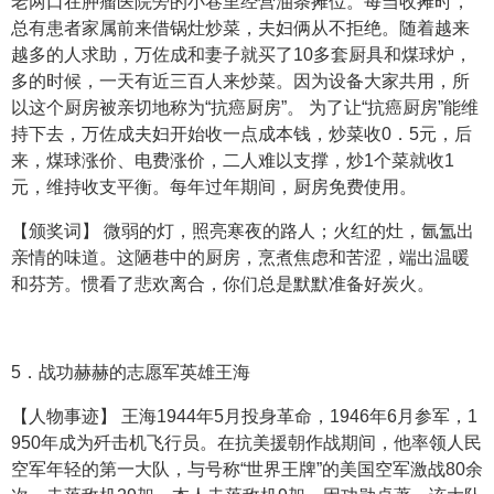
老两口在肿瘤医院旁的小巷里经营油条摊位。每当收摊时，
总有患者家属前来借锅灶炒菜，夫妇俩从不拒绝。随着越来
越多的人求助，万佐成和妻子就买了10多套厨具和煤球炉，
多的时候，一天有近三百人来炒菜。因为设备大家共用，所
以这个厨房被亲切地称为“抗癌厨房”。 为了让“抗癌厨房”能维
持下去，万佐成夫妇开始收一点成本钱，炒菜收0．5元，后
来，煤球涨价、电费涨价，二人难以支撑，炒1个菜就收1
元，维持收支平衡。每年过年期间，厨房免费使用。
【颁奖词】 微弱的灯，照亮寒夜的路人；火红的灶，氤氲出
亲情的味道。这陋巷中的厨房，烹煮焦虑和苦涩，端出温暖
和芬芳。惯看了悲欢离合，你们总是默默准备好炭火。
5．战功赫赫的志愿军英雄王海
【人物事迹】 王海1944年5月投身革命，1946年6月参军，1
950年成为歼击机飞行员。在抗美援朝作战期间，他率领人民
空军年轻的第一大队，与号称“世界王牌”的美国空军激战80余