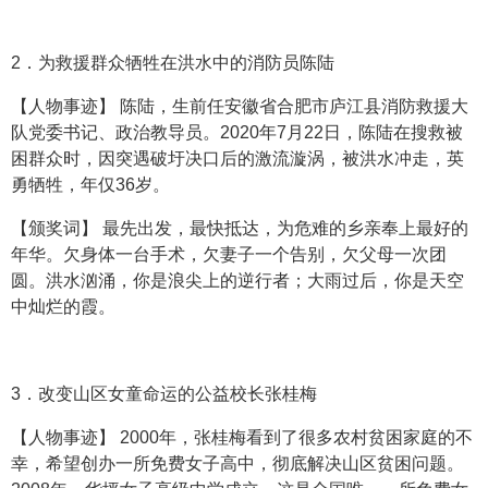
2．为救援群众牺牲在洪水中的消防员陈陆
【人物事迹】 陈陆，生前任安徽省合肥市庐江县消防救援大
队党委书记、政治教导员。2020年7月22日，陈陆在搜救被
困群众时，因突遇破圩决口后的激流漩涡，被洪水冲走，英
勇牺牲，年仅36岁。
【颁奖词】 最先出发，最快抵达，为危难的乡亲奉上最好的
年华。欠身体一台手术，欠妻子一个告别，欠父母一次团
圆。洪水汹涌，你是浪尖上的逆行者；大雨过后，你是天空
中灿烂的霞。
3．改变山区女童命运的公益校长张桂梅
【人物事迹】 2000年，张桂梅看到了很多农村贫困家庭的不
幸，希望创办一所免费女子高中，彻底解决山区贫困问题。