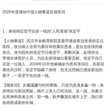
2020年度感动中国人物事迹及颁奖词
1．身患绝症坚守抗疫一线的“人民英雄”张定宇
【人物事迹】 武汉市金银潭医院是最早接诊新冠患者的定点
医院，收治病人全部为重症和危重症患者，是抗击疫情的最
前沿。身为院长的张定宇日夜坚守，果断决策，处理得当，
带领全体医护人员，为抗击疫情做出重要贡献。张定宇自己
还是一位病人，2018年10月他被确诊为患有渐冻症，在新冠
袭击武汉时，张定宇隐瞒了病情，也无法照顾已感染新冠的
妻子，一直坚守在抗疫一线。
【颁奖词】 步履蹒跚与时间赛跑，只想为患者多赢一秒；身
患绝症与新冠周旋，顾不上亲人已经沦陷。这一战，你矗立
在死神和患者之间；那一晚，歌声飘荡在城市上空，我们用
血肉筑成新的长城。