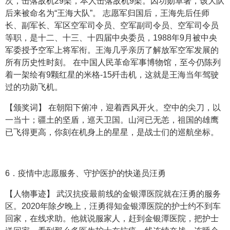
次，击落敌机29架，本人击落敌机9架。因功勋卓著，该大队
后来被命名为“王海大队”。 志愿军归国后，王海先后任师
长、副军长、军区空军司令员、空军副司令员、空军司令员
等职，是十二、十三、十四届中央委员，1988年9月被中央
军委授予空军上将军衔。王海几乎亲历了解放军空军发展的
所有历史性时刻。 在中国人民革命军事博物馆，至今仍陈列
着一架绘有9颗红星的米格-15歼击机，这就是王海当年驾驶
过的功勋飞机。
【颁奖词】 在朝阳下俯冲，迎着西风开火。空中的尖刀，以
一当十；疆土的坚盾，巡天卫国。山河已无恙，祖国的雄鹰
已飞得更高，你刻在机身上的星星，是战士们的巡航坐标。
6．疫情中志愿服务、守护医护的快递员汪勇
【人物事迹】 武汉抗疫最前线的金银潭医院就在汪勇的服务
区。2020年除夕晚上，汪勇得知金银潭医院的护士约不到车
回家，在线求助。他就说服家人，赶到金银潭医院，把护士