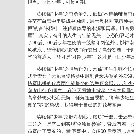
担当。中国少年，可畏可期。
②读懂“少年”之奋勇争先，砥砺“不待扬鞭自奋
在茫茫白雪中串联成中国结，展示奥林匹克精神要
搏”的奋斗精神，注解着体育的本源和真谛。唯奋勇
童”，其实，奋斗的人生与年龄无关，心态的衰老
了90后、00后少年在疫情一线坚守岗位外，以钟南
风破浪，坚守初心“疫”线而行交出了高分答卷。于
华的普通人，皆可是“可期少年”，这才是中国少
③读懂“少年”之担当作为，永葆“初生牛犊不怕
式滑雪女子大跳台资格赛中顺利晋级决赛的谷爱凌
格赛比拼的代表团年龄最小的选手何金博……年少
向虎山行”的勇气，在冰天雪地中掀起了“青春风暴
高举梦想火炬心无悔，锤炼担当硬核，将“年少轻狂
更多“零”的突破，获得属于自己的鲜花与掌声。
④读懂“少年”之赶考初心，磨炼“千磨万击还坚
三分之一是空白到实现“全项目参赛”，背后有着一
员赛出了青春的力量;赛事中，众多00 后奥运志