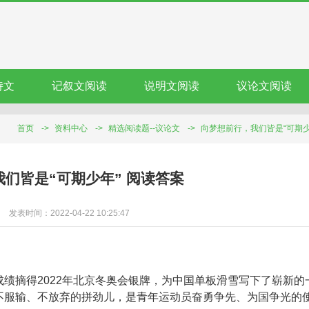
诗文
记叙文阅读
说明文阅读
议论文阅读
首页
->
资料中心
->
精选阅读题--议论文
->
向梦想前行，我们皆是“可期少年”
们皆是“可期少年” 阅读答案
发表时间：2022-04-22 10:25:47
的成绩摘得2022年北京冬奥会银牌，为中国单板滑雪写下了崭新的
股不服输、不放弃的拼劲儿，是青年运动员奋勇争先、为国争光的