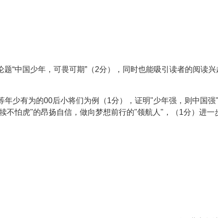
论题“中国少年，可畏可期”（2分），同时也能吸引读者的阅读兴
等年少有为的00后小将们为例（1分），证明"少年强，则中国强
犊不怕虎"的昂扬自信，做向梦想前行的"领航人"，（1分）进一