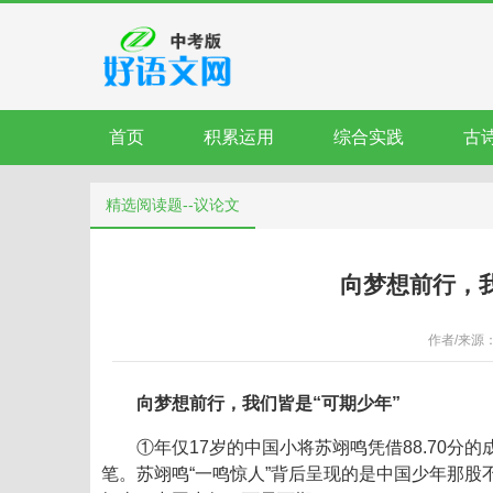
首页
积累运用
综合实践
古
精选阅读题--议论文
向梦想前行，我
作者/来源： 
向梦想前行，我们皆是“可期少年”
①年仅17岁的中国小将苏翊鸣凭借88.70分
笔。苏翊鸣“一鸣惊人”背后呈现的是中国少年那