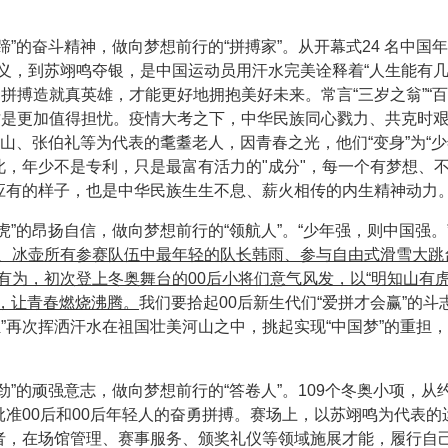
蹄”的奋斗精神，做向梦想前行的“拼搏家”。从开幕式24 名中国
义，到苏翊鸣夺银，是中国运动员用汗水完美诠释着“人生能有
拼搏造就真英雄，才能更好地拥抱美好未来。常言“三岁之翁”“
才是更加值得担忧。疫情大考之下，中华民族同心戮力、共克时
山、张伯礼等为代表的耄耋老人，因青春之光，他们“变身”为“少
此，年少不是专利，只是最富有活力的"成分"，每一个有梦想、
年应有的样子，也是中华民族生生不息、薪火相传的内生精神动力
虎”的昂扬自信，做向梦想前行的“领航人”。“少年强，则中国强。
、冰壶所有参赛队伍中最年轻的队长韩雨、参与自由式滑雪大跳
有为，初次登上冬奥舞台的00后小将们意气风发，以“明知山有
”，让青春燃烧沸腾。
我们要拾起00后新生代们“爱拼才会赢”的斗
”再次挥洒汗水在祖国壮美河山之中，挑起实现“中国梦”的重担
劲”的顽强意志，做向梦想前行的“答卷人”。109个冬奥小项，从
批准00后和00后年轻人的奋勇拼搏。赛场上，以苏翊鸣为代表的
愿者，在场馆管理、赛事服务、颁奖礼仪等领域施展才能，履行自