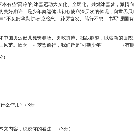
让原本有些“高冷”的冰雪运动大众化、全民化。共燃冰雪梦，激情
的美好期许，是少年奥运健儿初心使命深层次的体现，向世界展
年”“不负韶华勤耕耘”之锐气，踔厉奋发、笃行不怠，书写“强国有
如中国奥运健儿驰骋赛场、勇敢拼搏、挑战超越，以崭新的面貌
国风范。因为，向梦想前行，我们皆是“可期少年”! （有
分）
什么作用?（3分）
合本文内容，说说你的看法。（3分）