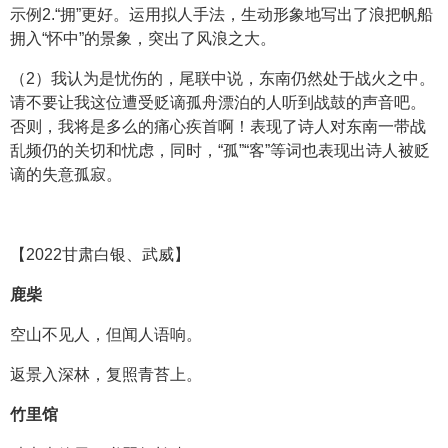
示例2.“拥”更好。运用拟人手法，生动形象地写出了浪把帆船
拥入“怀中”的景象，突出了风浪之大。
（2）我认为是忧伤的，尾联中说，东南仍然处于战火之中。
请不要让我这位遭受贬谪孤舟漂泊的人听到战鼓的声音吧。
否则，我将是多么的痛心疾首啊！表现了诗人对东南一带战
乱频仍的关切和忧虑，同时，“孤”“客”等词也表现出诗人被贬
谪的失意孤寂。
【2022甘肃白银、武威】
鹿柴
空山不见人，但闻人语响。
返景入深林，复照青苔上。
竹里馆