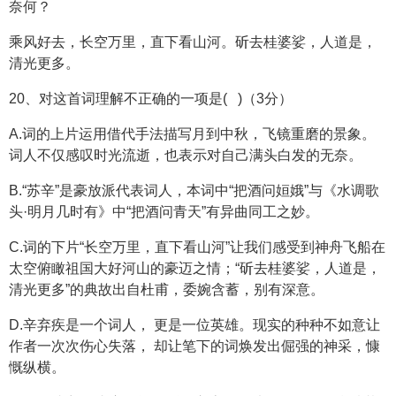
奈何？
乘风好去，长空万里，直下看山河。斫去桂婆娑，人道是，
清光更多。
20、对这首词理解不正确的一项是( )（3分）
A.词的上片运用借代手法描写月到中秋，飞镜重磨的景象。
词人不仅感叹时光流逝，也表示对自己满头白发的无奈。
B.“苏辛”是豪放派代表词人，本词中“把酒问姮娥”与《水调歌
头·明月几时有》中“把酒问青天”有异曲同工之妙。
C.词的下片“长空万里，直下看山河”让我们感受到神舟飞船在
太空俯瞰祖国大好河山的豪迈之情；“斫去桂婆娑，人道是，
清光更多”的典故出自杜甫，委婉含蓄，别有深意。
D.辛弃疾是一个词人， 更是一位英雄。现实的种种不如意让
作者一次次伤心失落， 却让笔下的词焕发出倔强的神采，慷
慨纵横。