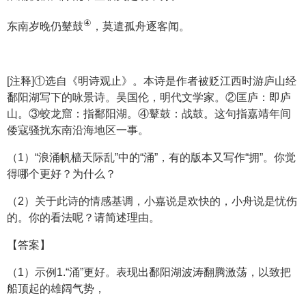
④
东南岁晚仍鼙鼓
，莫遣孤舟逐客闻。
[注释]①选自《明诗观止》。本诗是作者被贬江西时游庐山经
鄱阳湖写下的咏景诗。吴国伦，明代文学家。②匡庐：即庐
山。③蛟龙窟：指鄱阳湖。④鼙鼓：战鼓。这句指嘉靖年间
倭寇骚扰东南沿海地区一事。
（1）“浪涌帆樯天际乱”中的“涌”，有的版本又写作“拥”。你觉
得哪个更好？为什么？
（2）关于此诗的情感基调，小嘉说是欢快的，小舟说是忧伤
的。你的看法呢？请简述理由。
【答案】
（1）示例1.“涌”更好。表现出鄱阳湖波涛翻腾激荡，以致把
船顶起的雄阔气势，