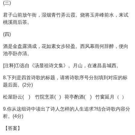
(三)
君子山前放午衙，湿烟青竹弄云霞。烧将玉井峰前水，来试
桃溪雨后茶。
(四)
酒是金盘露滴成，花如素女步轻盈。西风幕雨何辞醉，便向
池亭卧亦清。
[注释]①选自《汤显祖诗文集》。月山，在遂昌县城西。
8.下列是四首诗歌的标题，请将诗歌序号分别填到对应的标
题后面。(2分)
松屋卧云( ) 竹院烹茶( ) 荷亭酌酒( ) 竹窗延月（ ）
9.你从这组诗中读出了诗人怎样的人生追求?结合诗歌内容分
析。(4分)
【答案】