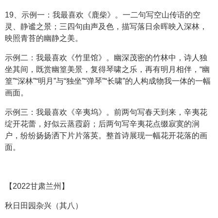
19、示例一：我最喜欢《鹿柴》。一二句写空山传语的空
灵、静谧之景；三四句由声及色，描写落日余晖映入深林，
映照青苔的幽静之美。
示例二：我最喜欢《竹里馆》。幽深茂密的竹林中，诗人独
坐其间，既赏幽篁美景，复得琴啸之乐，再有明月相伴，“幽
篁”“深林”“明月”与“独坐”“弹琴”“长啸”的人构成物我一体的一幅
画面。
示例三：我最喜欢《辛夷坞》。前两句写春天到来，辛夷花
绽开花蕾，好似云蒸霞蔚；后两句写辛夷花点缀寂寞的涧
户，纷纷扬扬洒下片片落英。整首诗展现一幅花开花落的画
面。
【2022甘肃兰州】
秋日田园杂兴（其八）