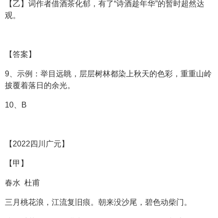
【乙】词作者借酒茶化郁，有了“诗酒趁年华”的暂时超然达
观。
【答案】
9、示例：举目远眺，层层树林都染上秋天的色彩，重重山岭
披覆着落日的余光。
10、B
【2022四川广元】
【甲】
春水 杜甫
三月桃花浪，江流复旧痕。朝来没沙尾，碧色动柴门。