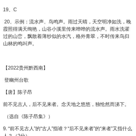
19、C
20、示例：流水声、鸟鸣声。雨过天晴，天空明净如洗，晚
霞照得满天绚艳，山谷小溪里传来哗哗的流水声。雨水洗濯
过的山峦，飘散着薄纱似的水汽，格外青翠，不时传来鸟归
山林的鸣叫声。
【2022贵州黔西南】
登幽州台歌
【唐】陈子昂
前不见古人，后不见来者。念天地之悠悠，独怆然而涕下。
（选自《陈子昂集》）
9. “前不见古人”的“古人”指谁？“后不见来者”的“来者”又指什么
人？（2分）