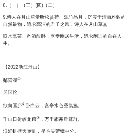
8.（一）（三）(四)（二）
9.诗人在月山草堂听松赏荷、观竹品月，沉浸于清丽雅致的
自然最物，追求高洁的君子之风，诗人在月山草堂
取水烹茶、酌酒酣卧，享受幽居生活，追求闲适的自在人
生。
【2022浙江舟山】
①
鄱阳湖
吴国伦
②
欲向匡庐
卧白云，宫亭水色昼氤氲。
③
千山日射蛟龙窟
，万里霜寒雁鹜群。
浪涌帆樯天际乱，星临吴楚镜中分。