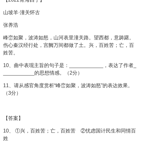
山坡羊·潼关怀古
张养浩
峰峦如聚，波涛如怒，山河表里潼关路。望西都，意踌躇。
伤心秦汉经行处，宫阙万间都做了土。兴，百姓苦；亡，百
姓苦。
10、曲中表现主旨的句子是：____________，表达了作者_
___________的思想情感。（2分）
11、请从感官角度赏析“峰峦如聚，波涛如怒”的表达效果。
（3分）
【答案】
10、 ①兴，百姓苦；亡，百姓苦 ②忧虑国计民生和同情百
姓