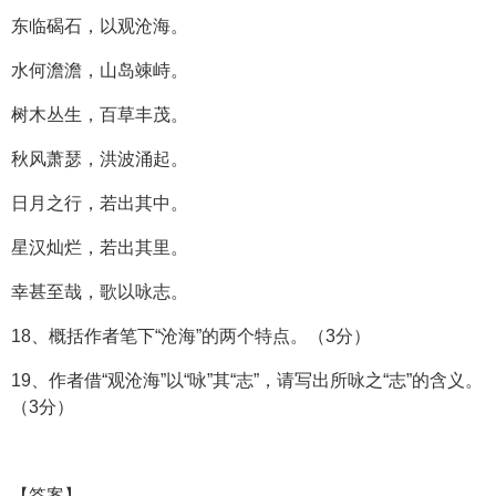
东临碣石，以观沧海。
水何澹澹，山岛竦峙。
树木丛生，百草丰茂。
秋风萧瑟，洪波涌起。
日月之行，若出其中。
星汉灿烂，若出其里。
幸甚至哉，歌以咏志。
18、概括作者笔下“沧海”的两个特点。（3分）
19、作者借“观沧海”以“咏”其“志”，请写出所咏之“志”的含义。
（3分）
【答案】