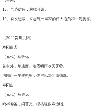
18、气势雄伟，胸襟开阔。
19、奋发进取，立志统一国家的伟大抱负和壮阔胸襟。
【2022贵州贵阳】
寿阳曲①
（元代）马致远
花村外，草店西。晚霞明雨收天霁②。
四围山一竿残照里，锦屏风③又添铺翠。
寿阳曲
（元代）马致远
鸣榔④罢，闪暮光。绿杨堤数声渔唱。