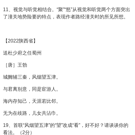
11、视觉与听觉相结合。“聚”“怒”从视觉和听觉两个方面突出
了潼关地势险要的特点，表现作者路经潼关时的所见所想。
【2022陕西省】
送杜少府之任蜀州
［唐］王勃
城阙辅三秦，风烟望五津。
与君离别意，同是宦游人。
海内存知己，天涯若比邻。
无为在歧路，儿女共沾巾。
19、首联“风烟望五津”的“望”改成“看”，好不好？请谈谈你的
看法。（2分）