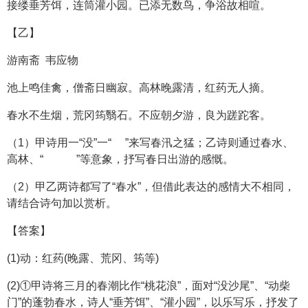
接缕垂芳饵，连筒灌小园。已添无数鸟，争浴故相喧。
【乙】
游南斋 韦应物
池上鸣佳禽，僧斋日幽寂。高林晚露清，红药无人摘。
春水不生烟，荒冈筠翳石。不应朝夕游，良为蹉跎客。
（1）甲诗用一“没”一“ ”来写春汛之猛；乙诗则通过春水、
高林、“ ”等意象，抒写春日出游的感慨。
（2）甲乙两诗都写了“春水”，但借此表达的感情大不相同，
请结合诗句加以赏析。
【答案】
(1)动：红药(晚露、荒冈、筠等)
(2)①甲诗将三月的春潮比作“桃花浪”，面对“没沙尾”、“动柴
门”的蓬勃春水，诗人“垂芳饵”、“灌小园”，以乐写乐，抒发了