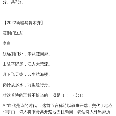
分。共2分。
【2022新疆乌鲁木齐】
渡荆门送别
李白
渡远荆门外，来从楚国游。
山随平野尽，江入大荒流。
月下飞天镜，云生结海楼。
仍怜故乡水，万里送行舟。
对这首诗的理解不恰当的一项是（ ）（3分）
A.“唐代是诗的时代”，这首五言律诗以叙事开端，交代了地点
和事由，诗人将乘舟离开楚地去往蜀国，表达诗人外出游历