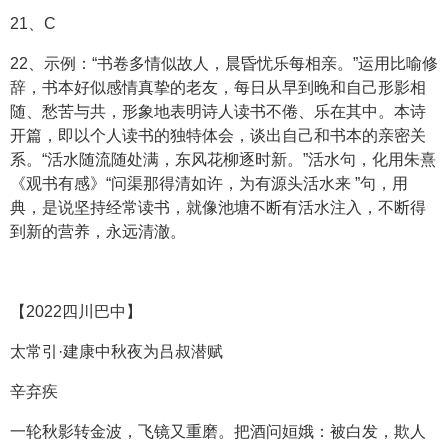
21、C
22、示例：“书卷多情似故人，晨昏忧乐每相亲。”运用比喻修
辞，书本好似感情真挚的老友，每日从早到晚和自己形影相
随、愁苦与共，形象地表明诗人读书不倦、乐在其中。本诗
开篇，即以个人读书的独特体会，谈出自己和书本的亲密关
系。“活水随流随处满，东风花柳逐时新。”活水句，化用朱熹
《观书有感》“问渠那得清如许，为有源头活水来 ”句，用
典，是说坚持经常读书，就像池塘不断有活水注入，不断得
到新的营养，永远清澈。
【2022四川巴中】
太常引·建康中秋夜为吕叔潜赋
辛弃疾
一轮秋影转金波，飞镜又重磨。把酒问姮娥：被白发，欺人