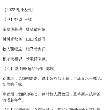
【2022四川达州】
【甲】野望 王绩
东皋薄暮望，徙倚欲何依。
树树皆秋色，山山唯落晖。
牧人驱犊返，猎马带禽归。
相顾无相识，长歌怀采薇。
【乙】望江南•超然台作 苏轼
春未老，风细柳斜斜。试上超然台上看，半壕春水一城花。
烟雨暗千家。
寒食后，酒醒却咨嗟。休对故人思故国，且将新火试新茶。
诗酒趁年华。
【注】①超然台：在密州城北，苏轼在密州做地方官时建。