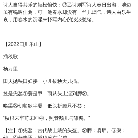
诗人自得其乐的轻松愉快；②乙诗则写诗人春日出游，池边
虽有鸣叫佳禽，可一池春水却没有一丝儿烟气，诗人由乐生
哀，用春水的沉滞来抒写内心的淡淡愁绪。
【2022四川乐山】
插秧歌
杨万里
田夫抛秧田妇接，小儿拔秧大儿插。
笠是兜鍪①蓑是甲，雨从头上湿到胛②。
唤渠③朝餐歇半霎，低头折腰只不答：
“秧根未牢莳未匝④，照管鹅儿与雏鸭。”
【注】①兜鍪：古代战士戴的头盔。②胛：肩胛。③渠：
他。④莳未匝：插秧没有完成。