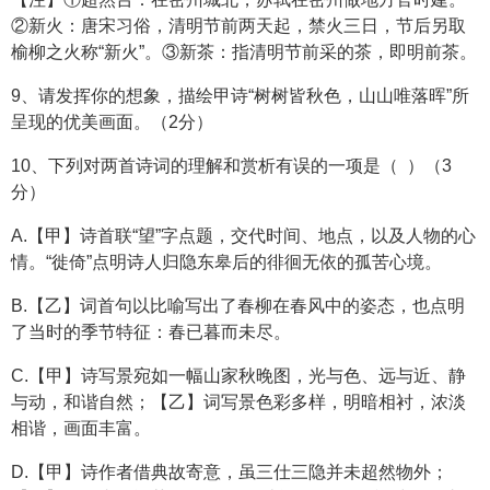
②新火：唐宋习俗，清明节前两天起，禁火三日，节后另取
榆柳之火称“新火”。③新茶：指清明节前采的茶，即明前茶。
9、请发挥你的想象，描绘甲诗“树树皆秋色，山山唯落晖”所
呈现的优美画面。（2分）
10、下列对两首诗词的理解和赏析有误的一项是（ ）（3
分）
A.【甲】诗首联“望”字点题，交代时间、地点，以及人物的心
情。“徙倚”点明诗人归隐东皋后的徘徊无依的孤苦心境。
B.【乙】词首句以比喻写出了春柳在春风中的姿态，也点明
了当时的季节特征：春已暮而未尽。
C.【甲】诗写景宛如一幅山家秋晚图，光与色、远与近、静
与动，和谐自然；【乙】词写景色彩多样，明暗相衬，浓淡
相谐，画面丰富。
D.【甲】诗作者借典故寄意，虽三仕三隐并未超然物外；