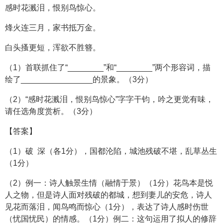
感时花溅泪，恨别鸟惊心。
烽火连三月，家书抵万金。
白头搔更短，浑欲不胜簪。
（1）首联抓住了“________”和“________”两个形容词，描
绘了________________的景象。（3分）
（2）“感时花溅泪，恨别鸟惊心”字字干钧，吟之更觉有味，
请任选角度赏析。（3分）
【答案】
（1）破 深（各1分），国都沦陷，城池残破不堪，乱草丛生
（1分）
（2）例一：诗人触景生情（融情于景）（1分）花鸟本是悦
人之物，但是诗人面对残破的都城，想到妻儿的安危，诗人
见花而落泪，闻鸟鸣而惊心（1分），表达了诗人感时伤世
（忧国忧民）的情感。（1分）例二：这句运用了拟人的修辞