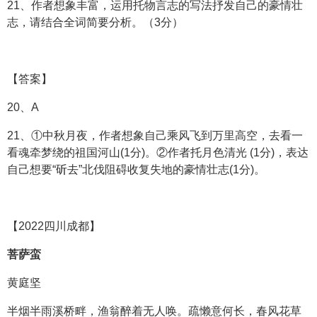
21、作者想象丰富，运用托物言志的写法抒发自己的豪情壮
志，请结合全词简要分析。（3分）
【答案】
20、A
21、①中秋月夜，作者想象自己乘风飞到万里高空，去看一
看魂牵梦绕的祖国河山(1分)。②作者托月色清光 (1分)，表达
自己想要“斫去”北伐阻碍收复失地的豪情壮志(1分)。
【2022四川成都】
菩萨蛮
黄庭坚
半烟半雨溪桥畔，渔翁醉着无人唤。疏懒意何长，春风花草