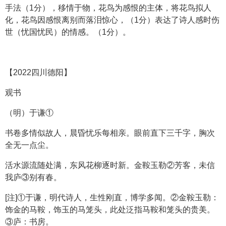
手法（1分），移情于物，花鸟为感恨的主体，将花鸟拟人
化，花鸟因感恨离别而落泪惊心，（1分）表达了诗人感时伤
世（忧国忧民）的情感。（1分）。
【2022四川德阳】
观书
（明）于谦①
书卷多情似故人，晨昏忧乐每相亲。眼前直下三千字，胸次
全无一点尘。
活水源流随处满，东风花柳逐时新。金鞍玉勒②芳客，未信
我庐③别有春。
[注]①于谦，明代诗人，生性刚直，博学多闻。②金鞍玉勒：
饰金的马鞍，饰玉的马笼头，此处泛指马鞍和笼头的贵美。
③庐：书房。