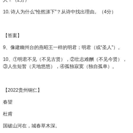
10. 诗人为什么“怆然涕下”？从诗中找出理由。（4分）
【答案】
9、像建幽州台的燕昭王一样的明君；明君（或“圣人”）。
10、①明君不见（不见古贤），②壮志难酬（不见今贤），
③人生短暂（天地悠悠），④孤独寂寞（独自孤单）。
【2022贵州铜仁】
春望
杜甫
国破山河在，城春草木深。