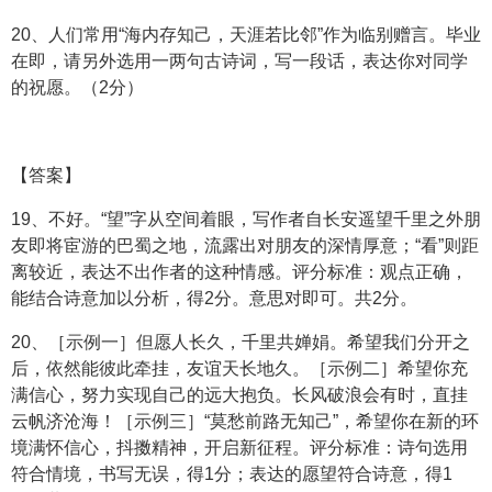
20、人们常用“海内存知己，天涯若比邻”作为临别赠言。毕业
在即，请另外选用一两句古诗词，写一段话，表达你对同学
的祝愿。（2分）
【答案】
19、不好。“望”字从空间着眼，写作者自长安遥望千里之外朋
友即将宦游的巴蜀之地，流露出对朋友的深情厚意；“看”则距
离较近，表达不出作者的这种情感。评分标准：观点正确，
能结合诗意加以分析，得2分。意思对即可。共2分。
20、［示例一］但愿人长久，千里共婵娟。希望我们分开之
后，依然能彼此牵挂，友谊天长地久。［示例二］希望你充
满信心，努力实现自己的远大抱负。长风破浪会有时，直挂
云帆济沧海！［示例三］“莫愁前路无知己”，希望你在新的环
境满怀信心，抖擞精神，开启新征程。评分标准：诗句选用
符合情境，书写无误，得1分；表达的愿望符合诗意，得1