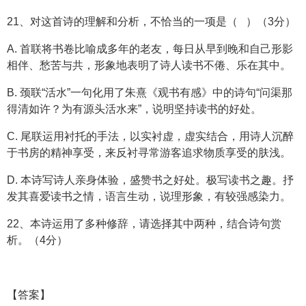
21、对这首诗的理解和分析，不恰当的一项是（ ）（3分）
A. 首联将书卷比喻成多年的老友，每日从早到晚和自己形影
相伴、愁苦与共，形象地表明了诗人读书不倦、乐在其中。
B. 颈联“活水”一句化用了朱熹《观书有感》中的诗句“问渠那
得清如许？为有源头活水来”，说明坚持读书的好处。
C. 尾联运用衬托的手法，以实衬虚，虚实结合，用诗人沉醉
于书房的精神享受，来反衬寻常游客追求物质享受的肤浅。
D. 本诗写诗人亲身体验，盛赞书之好处。极写读书之趣。抒
发其喜爱读书之情，语言生动，说理形象，有较强感染力。
22、本诗运用了多种修辞，请选择其中两种，结合诗句赏
析。（4分）
【答案】