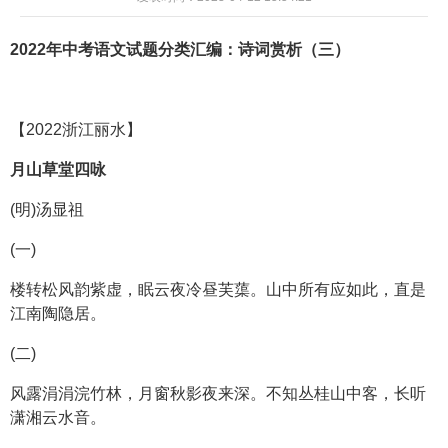
202
2
年中考语文试题分类汇编：
诗词赏析（
三
）
【2022浙江丽水】
月山草堂四咏
(明)汤显祖
(一)
楼转松风韵紫虚，眠云夜冷昼芙蕖。山中所有应如此，直是
江南陶隐居。
(二)
风露涓涓浣竹林，月窗秋影夜来深。不知丛桂山中客，长听
潇湘云水音。