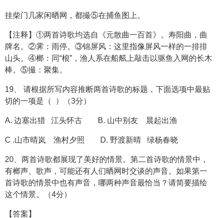
挂柴门几家闲晒网，都撮⑤在捕鱼图上。
【注释】①两首诗歌均选自《元散曲一百首》。寿阳曲，曲
牌名。②霁：雨停。③锦屏风：这里指像屏风一样的一排排
山头。④榔：同“桹”，渔人系在船舷上敲击以驱鱼入网的长木
棒。⑤撮：聚集。
19、 请根据所写内容推断两首诗歌的标题，下面选项中最贴
切的一项是（ ）（3分）
A. 边塞出猎 江头怀古 B. 山中别友 晨起出渔
C .山市晴岚 渔村夕照 D. 野渡新晴 绿杨春晓
20、两首诗歌都展现了美好的情景。第二首诗歌的情景中，
有榔声、歌声，可能还有人们晒网时交谈的声音。如果第一
首诗歌的情景中也有声音，哪两种声音最恰当？请简要描绘
这个情景。（4分）
【答案】