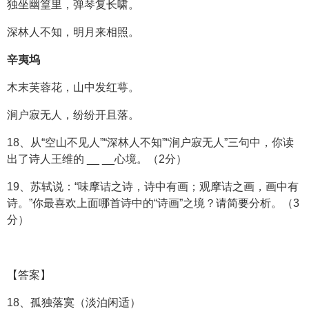
独坐幽篁里，弹琴复长啸。
深林人不知，明月来相照。
辛夷坞
木末芙蓉花，山中发红萼。
涧户寂无人，纷纷开且落。
18、从“空山不见人”“深林人不知”“涧户寂无人”三句中，你读
出了诗人王维的 __ __心境。（2分）
19、苏轼说：“味摩诘之诗，诗中有画；观摩诘之画，画中有
诗。”你最喜欢上面哪首诗中的“诗画”之境？请简要分析。（3
分）
【答案】
18、孤独落寞（淡泊闲适）