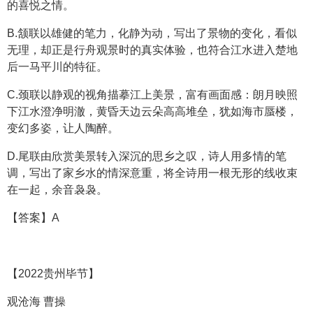
的喜悦之情。
B.颔联以雄健的笔力，化静为动，写出了景物的变化，看似
无理，却正是行舟观景时的真实体验，也符合江水进入楚地
后一马平川的特征。
C.颈联以静观的视角描摹江上美景，富有画面感：朗月映照
下江水澄净明澈，黄昏天边云朵高高堆垒，犹如海市蜃楼，
变幻多姿，让人陶醉。
D.尾联由欣赏美景转入深沉的思乡之叹，诗人用多情的笔
调，写出了家乡水的情深意重，将全诗用一根无形的线收束
在一起，余音袅袅。
【答案】A
【2022贵州毕节】
观沧海 曹操