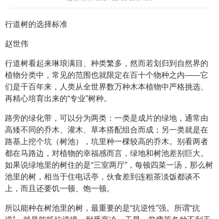
行道树的选择标准
赵世伟
行道树看起来琳琅满目、种类繁多，然而若划归到自然界的
植物分类中，常见的范围也就限定在百十个物种之内——它
们是千百年来，人类从全世界数万种木本植物中严格挑选、
再精心培育出来的“专业”树种。
路旁的绿化带，可以分为两类：一类是成片的绿地，通常由
高矮不同的乔木、灌木、草本搭配组合而成；另一类就是在
路基上挖个坑（树池），坑里种一棵较高的乔木。别看两者
都在马路边，对植物的幸福感而言，绿地和树池差别巨大。
如果说绿地里的树住的是“三室两厅”，每顿四菜一汤，那么树
池里的树，相当于住电话亭，伙食差到连粗茶淡饭都谈不
上，而且还要饥一顿、饱一顿。
所以能种在树池里的树，最重要的是“抗逆性”强。所谓“抗