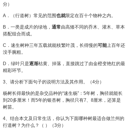
分）
A．（行道树）常见的范围
也就
限定在百十个物种之内。
B．一类是成片的绿地，
通常
由高矮不同的乔木、灌木、草本
搭配组合而成。
C．速生树种三年五载就能枝繁叶茂，长得慢的
可能
上百年还
没手腕粗。
D．绿叶只是
逐渐
枯黄、掉落，直接跳过了由金橙变艳红的最
精彩环节。
3、请分析下面句子的说明方法及其作用。（4分）
杨树长得最快的是杂交品种的“速生杨”：5年树，胸径就能长
到20多厘米！而5年的银杏树，胸径只有7、8厘米，还算是
树苗。
4、结合本文及日常生活，你认为下面哪种树最适合做兰州的
行道树？为什么？（ ）（3分）