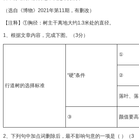
（选自《博物》2021年第11期，有删改）
【注释】①胸径：树主干离地大约1.3米处的直径。
1、根据文章内容，完成下图。（3分）
①
“硬”条件
②
行道树的选择标准
落叶、落
③
颜值要高
2、下列句中加点词删除后，最不影响句意的一项是（ ）（3