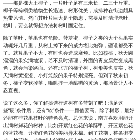
——那是棵大王椰子，一片叶子足有三米长、二三十斤重。
椰子等棕榈类植物生长迅速、树形优美，成排种在街边颇具
热带风情。然而其叶片巨大是个隐患，需要及时清理老叶、
枯叶，要么就得想办法将树叶固定住。
除了落叶，落果也有危险。菠萝蜜、椰子之类的大个头果实
动辄好几斤重，从树上掉下来的威力堪比炮弹，砸谁都受不
了。就算果子不大，有时也会造成麻烦。比如核桃，秋天圆
溜溜的果实满地滚，若不及时清理，外面的青皮腐烂变成黑
色，就会污染路面。还有北方的柿子树，树形美也皮实，秋
天满树黄澄澄、小灯笼般的果子特别漂亮。但到了秋末初
冬，柿子变软掉落，啪叽摔一地黏稠的黄汤，那场景让人不
忍直视。
说了这么多，你了解挑选行道树有多苛刻了吧！满足这
些“硬”条件后，还有“软”条件——颜值要高。除了树形，最好
还能有些花果枝叶的特色亮点。总体来说，南方喜欢用能开
出满树鲜花的树种，比如开紫红色花的羊蹄甲、开蓝紫色花
的蓝花楹、开橙红色花的美丽异木棉。到了花期，整条街变