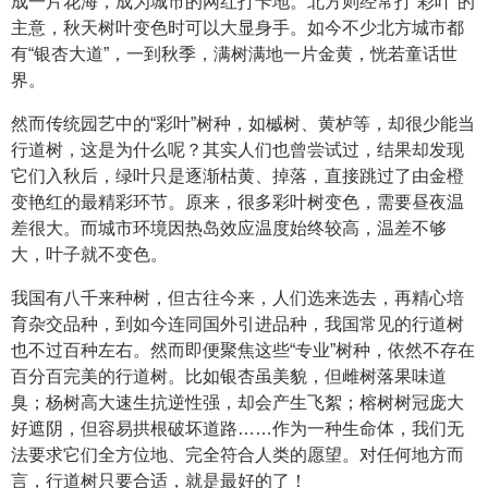
成一片花海，成为城市的网红打卡地。北方则经常打“彩叶”的
主意，秋天树叶变色时可以大显身手。如今不少北方城市都
有“银杏大道”，一到秋季，满树满地一片金黄，恍若童话世
界。
然而传统园艺中的“彩叶”树种，如槭树、黄栌等，却很少能当
行道树，这是为什么呢？其实人们也曾尝试过，结果却发现
它们入秋后，绿叶只是逐渐枯黄、掉落，直接跳过了由金橙
变艳红的最精彩环节。原来，很多彩叶树变色，需要昼夜温
差很大。而城市环境因热岛效应温度始终较高，温差不够
大，叶子就不变色。
我国有八千来种树，但古往今来，人们选来选去，再精心培
育杂交品种，到如今连同国外引进品种，我国常见的行道树
也不过百种左右。然而即便聚焦这些“专业”树种，依然不存在
百分百完美的行道树。比如银杏虽美貌，但雌树落果味道
臭；杨树高大速生抗逆性强，却会产生飞絮；榕树树冠庞大
好遮阴，但容易拱根破坏道路……作为一种生命体，我们无
法要求它们全方位地、完全符合人类的愿望。对任何地方而
言，行道树只要合适，就是最好的了！