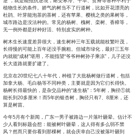
逆”，就是能抵抗逆境，耐受寒冷、干旱、贫瘠等各种不利于
植物生长的条件。娇气的树当不了行道树，比如开花漂亮的
杜鹃、叶芽能泡茶的茶树，还有苹果、樱桃之类的果树等，
城市路边是没法种的。常见的杨树、槐树、栾树、香樟等，
无一例外都是好种好活、特别皮实的树种。
树木生长速度差异很大，速生树种三年五载就能枝繁叶茂，
长得慢的可能上百年还没手腕粗。但城市绿化，最好三五年
内就能“成材”堪用，不能指望“爷爷种树孙子乘凉”，儿子还没
长大道路就要扩建了。
北京在20世纪七八十年代，种植了大批杨树做行道树，包括
加拿大杨、毛白杨等不同种类，主要就是因为它们长得快。
杨树长得最快的，是杂交品种的“速生杨”：5年树，胸径①就
能长到20多厘米！而5年的银杏树，胸径只有7、8厘米，还
算是树苗。
今年5月有个新闻，广东一男子被路边一片落叶砸晕。估计不
少人看到标题会想：能被树叶砸晕，这人得有多么弱不禁
风？然而只要你看到那棵树，就会庆幸自己没被落叶砸到