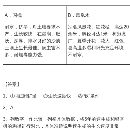
A．国槐
B．凤凰木
耐寒，抗旱，对土壤要求不
别名凤凰花、红花楹，高达20
严，生长较快。在湿润、肥
余米，胸径可达1米，树冠宽
沃、深厚、排水良好的沙质
广。夏季开花，花大，红色。
土壤上生长最佳。病虫害不
喜高温多湿和阳光充足环境，
多，耐烟毒能力强。
不耐寒。
【答案】
1、①“抗逆性”强 ②生长速度快 ③“软”条件
2、A
3、列数字、作比较，列举具体数据，将5年的速生杨和银杏
树的胸径进行对比，具体准确说明速生杨的生长速度非常