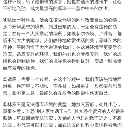
这种环境，给了他创作的源泉，她也在适应的过程中，让心
不断地飞翔，成为最漂亮的露珠——蜚声中外的学者。
④适应一种环境，便会在接受环境的同时改变自己的心情，
从而升华思想的境界。到过巴黎的人，一定会有这种的感
觉，在每一个人头攒动的场所，如埃菲尔铁塔、卢浮宫，都
听不到大声的喧哗。人们静静地欣赏生活的美，品味艺术的
圣神。平时习惯了大声说话的我们，在这种环境里更要学会
适应。适应安静的环境，我们的心也会变得安静，我们的思
维也会得到延伸，我们的境界也会得到提升，变成一颗高贵
而有素养的露珠。
⑤适应，需要一个过程。在这个过程中，我们应该热情地面
对每一种环境，不胆怯，不多疑，如果每走一步都要前思后
想，拿不定主意，最终只会在灰色的阴霾中伤害自己。
⑥林黛玉是无法适应环境的典型，她放入贾府，处处小心，
事事在意，唯恐“别人家笑话了去”。其实整个贾府的人都很关
照她，可就因她无法适应，爱她的人也只能敬而远之，不想
适应，不代表可以不适应，如在适应的过程中表现得被动消