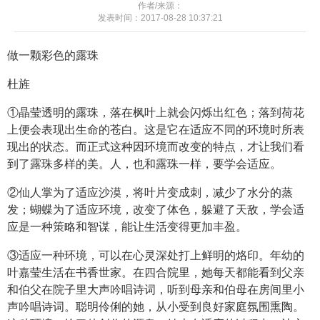
作者/来源：
发表时间：2017-08-28 10:37:21
做一颗彩色的露珠
杜旌
①晶莹透明的露珠，落在枫叶上就会闪烁出红色；落到荷花
上便会表现出生命的苍白。这是它在适应不同的环境时所表
现出的状态。而正式这种因环境而改变的特点，才让我们看
到了露珠多样的美。人，也和露珠一样，要学会适应。
②仙人掌为了适应沙漠，将叶片变成刺，减少了水分的蒸
发；蝴蝶为了适应环境，改变了体色，躲避了天敌，学会适
应是一种策略和智谋，能让生活变得更加丰盈。
③适应一种环境，可以在心灵深处打上鲜明的烙印。年幼的
叶嘉莹生活在书香世家。在四合院里，她每天都能看到父亲
和伯父在院子里大声吟唱诗词，听到母亲和伯母在房间里小
声吟唱诗词。聪明伶俐的她，从小受到良好家庭氛围熏陶。